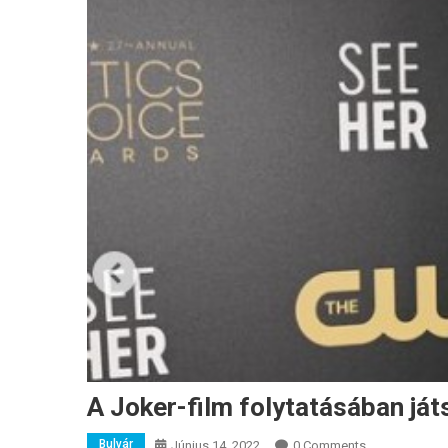
A Joker-film folytatásában já
Bulvár
Június 14, 2022
0 Comments