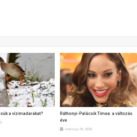
ssük a vízimadarakat?
Ráthonyi-Palácsik Tímea: a változás
éve
25
március 29, 2025