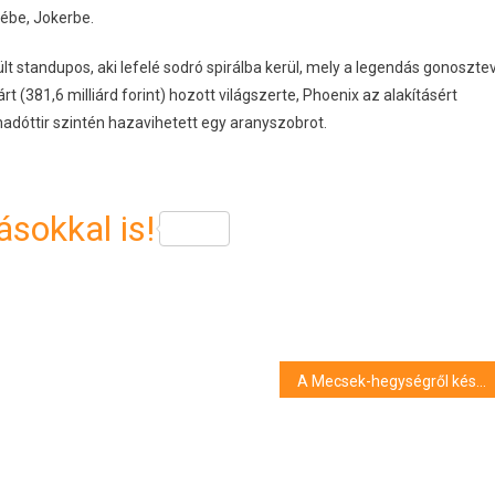
sébe, Jokerbe.
lt standupos, aki lefelé sodró spirálba kerül, mely a legendás gonoszte
t (381,6 milliárd forint) hozott világszerte, Phoenix az alakításért
adóttir szintén hazavihetett egy aranyszobrot.
sokkal is!
A Mecsek-hegységről készült geológiai ismeretterjesztő kisfilmsorozat a Pécsi Tudományegyetemen