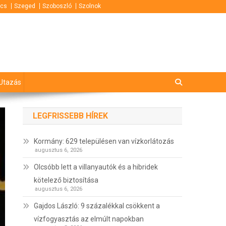
cs
Szeged
Szoboszló
Szolnok
Utazás
LEGFRISSEBB HÍREK
Kormány: 629 településen van vízkorlátozás
augusztus 6, 2026
Olcsóbb lett a villanyautók és a hibridek
kötelező biztosítása
augusztus 6, 2026
Gajdos László: 9 százalékkal csökkent a
vízfogyasztás az elmúlt napokban