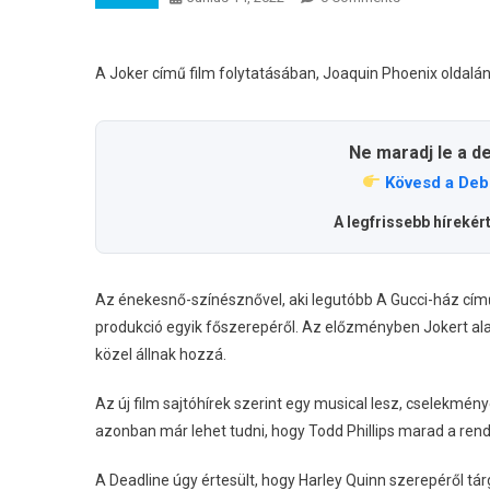
A Joker című film folytatásában, Joaquin Phoenix oldalán
Ne maradj le a d
Kövesd a Deb
A legfrissebb hírekér
Az énekesnő-színésznővel, aki legutóbb A Gucci-ház című f
produkció egyik főszerepéről. Az előzményben Jokert alak
közel állnak hozzá.
Az új film sajtóhírek szerint egy musical lesz, cselekmé
azonban már lehet tudni, hogy Todd Phillips marad a rende
A Deadline úgy értesült, hogy Harley Quinn szerepéről 