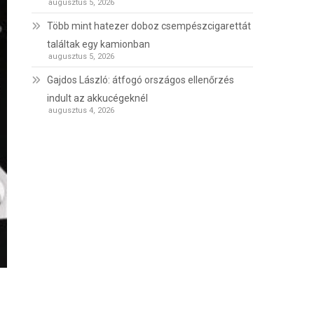
augusztus 5, 2026
Több mint hatezer doboz csempészcigarettát
találtak egy kamionban
augusztus 5, 2026
Gajdos László: átfogó országos ellenőrzés
indult az akkucégeknél
augusztus 4, 2026