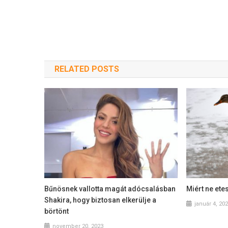
RELATED POSTS
Bűnösnek vallotta magát adócsalásban
Miért ne ete
Shakira, hogy biztosan elkerülje a
január 4, 20
börtönt
november 20, 2023