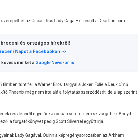
 szerepelhet az Oscar-díjas Lady Gaga – értesült a Deadline.com.
ebreceni és országos hírekről!
receni Napot a Facebookon >>
t kövess minket a
Google News-on is
ilmben tűnt fel, a Warner Bros. tárgyal a Joker: Folie a Deux című
ító Phoenix még nem írta alá a folytatás szerződését, de a lap szerint
nyének részleteiről egyelőre azonban semmi sem szivárgott ki. Annyit
ző, a forgatókönyvet pedig Scott Silverrel együtt írja.
tárgyalnak Lady Gagával. Quinn a képregénysorozatban az Arkham