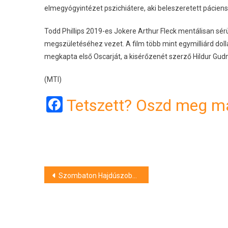
elmegyógyintézet pszichiátere, aki beleszeretett pácien
Todd Phillips 2019-es Jokere Arthur Fleck mentálisan sérü
megszületéséhez vezet. A film több mint egymilliárd dollár
megkapta első Oscarját, a kisérőzenét szerző Hildur Gudn
(MTI)
Facebook
Tetszett? Oszd meg má
Bejegyzés
Szombaton Hajdúszoboszlón lesz DOROGI koncert
navigáció