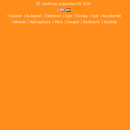
Skip
vasárnap, augusztus 09, 2026
to
Balaton
Budapest
Debrecen
Eger
Európa
Győr
Kecskemét
content
Miskolc
Nyíregyháza
Pécs
Szeged
Szoboszló
Szolnok