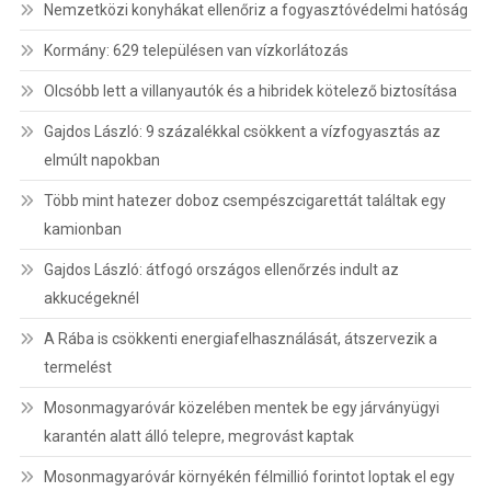
Nemzetközi konyhákat ellenőriz a fogyasztóvédelmi hatóság
Kormány: 629 településen van vízkorlátozás
Olcsóbb lett a villanyautók és a hibridek kötelező biztosítása
Gajdos László: 9 százalékkal csökkent a vízfogyasztás az
elmúlt napokban
Több mint hatezer doboz csempészcigarettát találtak egy
kamionban
Gajdos László: átfogó országos ellenőrzés indult az
akkucégeknél
A Rába is csökkenti energiafelhasználását, átszervezik a
termelést
Mosonmagyaróvár közelében mentek be egy járványügyi
karantén alatt álló telepre, megrovást kaptak
Mosonmagyaróvár környékén félmillió forintot loptak el egy