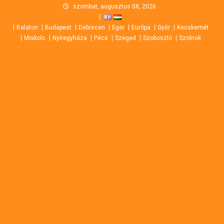
Skip
szombat, augusztus 08, 2026
to
Balaton
Budapest
Debrecen
Eger
Európa
Győr
Kecskemét
content
Miskolc
Nyíregyháza
Pécs
Szeged
Szoboszló
Szolnok