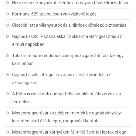
Nemzetközi konyhákat ellenőriz a fogyasztóvédelmi hatóság
Kormány: 629 településen van vízkorlátozás
Olcsóbb lett a villanyautók és a hibridek kötelező biztosítása
Gajdos László: 9 százalékkal csökkent a vízfogyasztás az
elmúlt napokban
Több mint hatezer doboz csempészcigarettát találtak egy
kamionban
Gajdos László: átfogó országos ellenőrzés indult az
akkucégeknél
A Rába is csökkenti energiafelhasználását, átszervezik a
termelést
Mosonmagyaróvár közelében mentek be egy járványügyi
karantén alatt álló telepre, megrovást kaptak
Mosonmagyaróvár környékén félmillió forintot loptak el egy