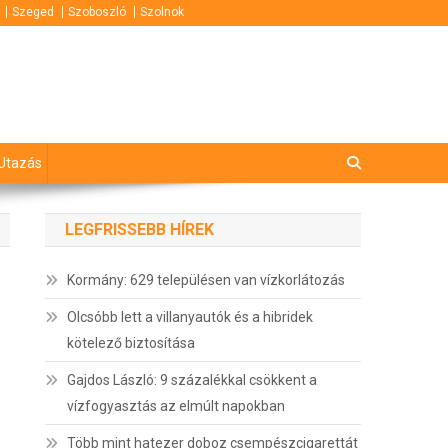
Szeged
Szoboszló
Szolnok
Utazás
LEGFRISSEBB HÍREK
Kormány: 629 településen van vízkorlátozás
Olcsóbb lett a villanyautók és a hibridek
kötelező biztosítása
Gajdos László: 9 százalékkal csökkent a
vízfogyasztás az elmúlt napokban
Több mint hatezer doboz csempészcigarettát