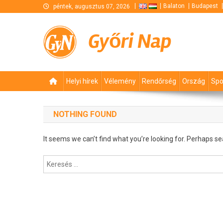
Skip
Balaton
Budapest
péntek, augusztus 07, 2026
to
content
Győri Nap
Helyi hírek
Vélemény
Rendőrség
Ország
Spo
NOTHING FOUND
It seems we can’t find what you’re looking for. Perhaps se
Keresés: