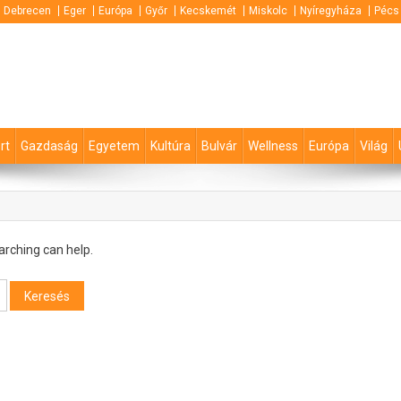
Debrecen
Eger
Európa
Győr
Kecskemét
Miskolc
Nyíregyháza
Pécs
rt
Gazdaság
Egyetem
Kultúra
Bulvár
Wellness
Európa
Világ
arching can help.