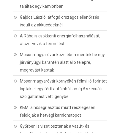
találtak egy kamionban
Gajdos László: átfogó országos ellenőrzés
indult az akkucégeknél
A Rába is csökkenti energiafelhasználását,
átszervezik a termelést
Mosonmagyaróvár közelében mentek be egy
járványügyi karantén alatt álló telepre,
megrovást kaptak
Mosonmagyaróvár környékén félmillió forintot
loptak el egy férfi autójából, amíg ő szexuális
szolgáltatást vett igénybe
KBM: a hőségriasztás miatt részlegesen
feloldják a hétvégi kamionstopot
Győrben is vizet osztanak a vasút- és