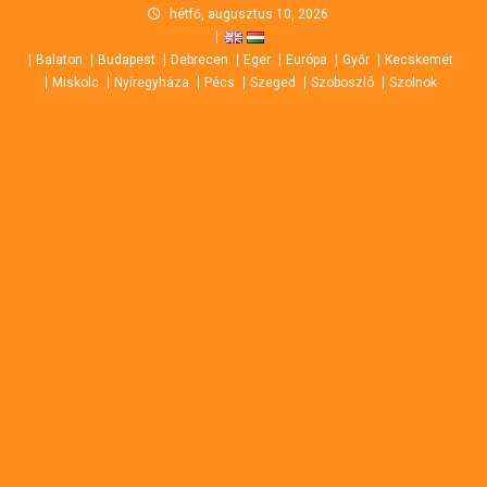
Skip
hétfő, augusztus 10, 2026
to
Balaton
Budapest
Debrecen
Eger
Európa
Győr
Kecskemét
content
Miskolc
Nyíregyháza
Pécs
Szeged
Szoboszló
Szolnok