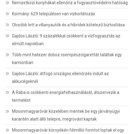
Nemzetközi konyhákat ellenőriz a fogyasztóvédelmi hatóság
Kormány: 629 településen van vízkorlátozás
Olcsóbb lett a villanyautók és a hibridek kötelező biztosítása
Gajdos László: 9 százalékkal csökkent a vízfogyasztás az
elmúlt napokban
Több mint hatezer doboz csempészcigarettát találtak egy
kamionban
Gajdos László: átfogó országos ellenőrzés indult az
akkucégeknél
A Rába is csökkenti energiafelhasználását, átszervezik a
termelést
Mosonmagyaróvár közelében mentek be egy járványügyi
karantén alatt álló telepre, megrovást kaptak
Mosonmagyaróvár környékén félmillió forintot loptak el egy