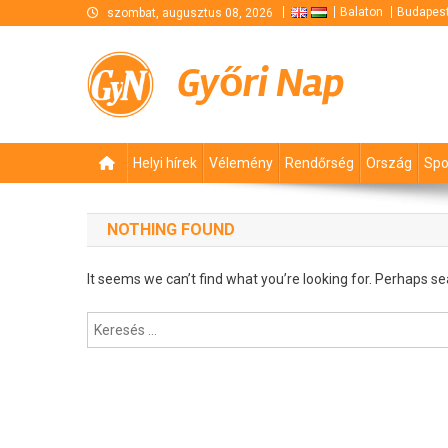
Skip
Balaton
Budapes
szombat, augusztus 08, 2026
to
content
Győri Nap
Helyi hírek
Vélemény
Rendőrség
Ország
Spo
NOTHING FOUND
It seems we can’t find what you’re looking for. Perhaps se
Keresés: