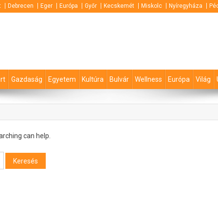
t
Debrecen
Eger
Európa
Győr
Kecskemét
Miskolc
Nyíregyháza
Pé
rt
Gazdaság
Egyetem
Kultúra
Bulvár
Wellness
Európa
Világ
arching can help.