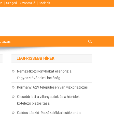
cs
Szeged
Szoboszló
Szolnok
Utazás
LEGFRISSEBB HÍREK
Nemzetközi konyhákat ellenőriz a
fogyasztóvédelmi hatóság
Kormány: 629 településen van vízkorlátozás
Olcsóbb lett a villanyautók és a hibridek
kötelező biztosítása
Gajdos László: 9 százalékkal csökkent a