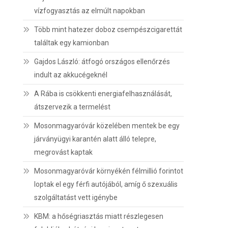
vízfogyasztás az elmúlt napokban
Több mint hatezer doboz csempészcigarettát
találtak egy kamionban
Gajdos László: átfogó országos ellenőrzés
indult az akkucégeknél
A Rába is csökkenti energiafelhasználását,
átszervezik a termelést
Mosonmagyaróvár közelében mentek be egy
járványügyi karantén alatt álló telepre,
megrovást kaptak
Mosonmagyaróvár környékén félmillió forintot
loptak el egy férfi autójából, amíg ő szexuális
szolgáltatást vett igénybe
KBM: a hőségriasztás miatt részlegesen