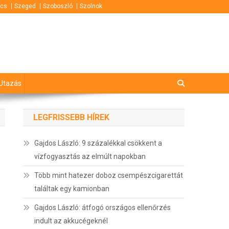
cs
Szeged
Szoboszló
Szolnok
Utazás
LEGFRISSEBB HÍREK
Gajdos László: 9 százalékkal csökkent a
vízfogyasztás az elmúlt napokban
Több mint hatezer doboz csempészcigarettát
találtak egy kamionban
Gajdos László: átfogó országos ellenőrzés
indult az akkucégeknél