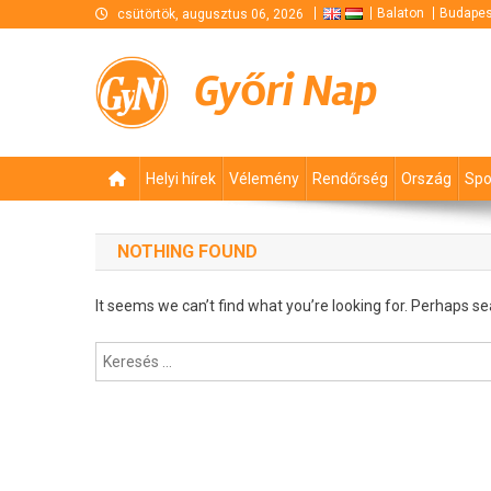
Skip
Balaton
Budapes
csütörtök, augusztus 06, 2026
to
content
Győri Nap
Helyi hírek
Vélemény
Rendőrség
Ország
Spo
NOTHING FOUND
It seems we can’t find what you’re looking for. Perhaps se
Keresés: