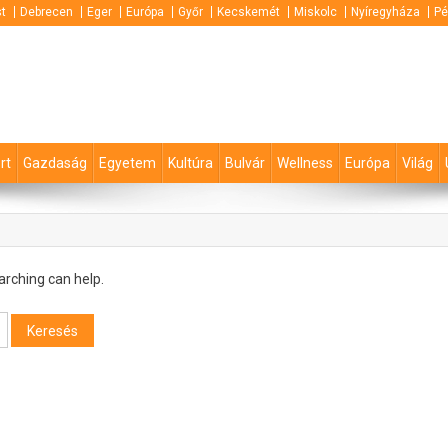
t
Debrecen
Eger
Európa
Győr
Kecskemét
Miskolc
Nyíregyháza
Pé
rt
Gazdaság
Egyetem
Kultúra
Bulvár
Wellness
Európa
Világ
arching can help.