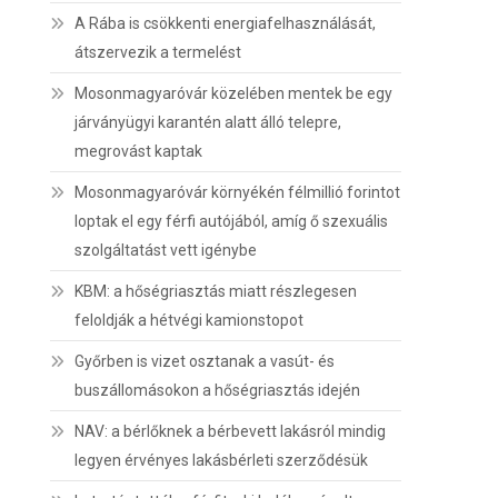
A Rába is csökkenti energiafelhasználását,
átszervezik a termelést
Mosonmagyaróvár közelében mentek be egy
járványügyi karantén alatt álló telepre,
megrovást kaptak
Mosonmagyaróvár környékén félmillió forintot
loptak el egy férfi autójából, amíg ő szexuális
szolgáltatást vett igénybe
KBM: a hőségriasztás miatt részlegesen
feloldják a hétvégi kamionstopot
Győrben is vizet osztanak a vasút- és
buszállomásokon a hőségriasztás idején
NAV: a bérlőknek a bérbevett lakásról mindig
legyen érvényes lakásbérleti szerződésük