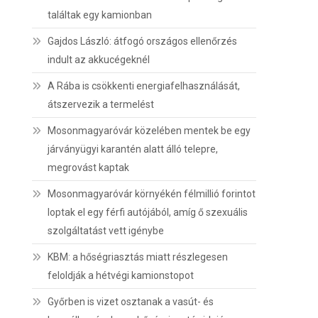
találtak egy kamionban
Gajdos László: átfogó országos ellenőrzés
indult az akkucégeknél
A Rába is csökkenti energiafelhasználását,
átszervezik a termelést
Mosonmagyaróvár közelében mentek be egy
járványügyi karantén alatt álló telepre,
megrovást kaptak
Mosonmagyaróvár környékén félmillió forintot
loptak el egy férfi autójából, amíg ő szexuális
szolgáltatást vett igénybe
KBM: a hőségriasztás miatt részlegesen
feloldják a hétvégi kamionstopot
Győrben is vizet osztanak a vasút- és