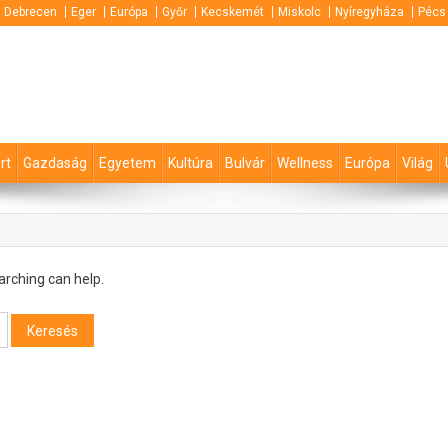
Debrecen
Eger
Európa
Győr
Kecskemét
Miskolc
Nyíregyháza
Pécs
rt
Gazdaság
Egyetem
Kultúra
Bulvár
Wellness
Európa
Világ
arching can help.