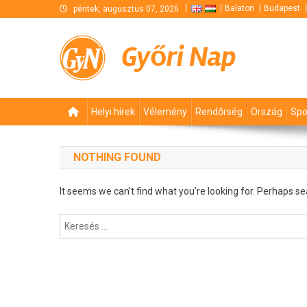
Skip
Balaton
Budapest
péntek, augusztus 07, 2026
to
content
Győri Nap
Helyi hírek
Vélemény
Rendőrség
Ország
Spo
NOTHING FOUND
It seems we can’t find what you’re looking for. Perhaps se
Keresés: