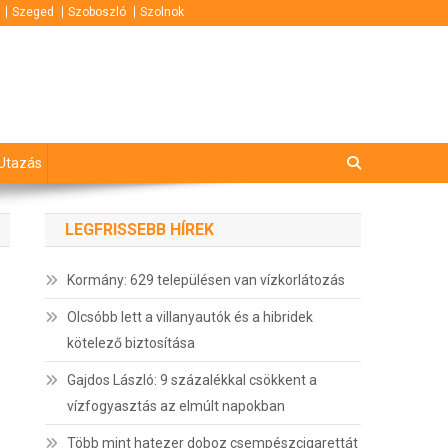
Szeged
Szoboszló
Szolnok
Utazás
LEGFRISSEBB HÍREK
Kormány: 629 településen van vízkorlátozás
Olcsóbb lett a villanyautók és a hibridek
kötelező biztosítása
Gajdos László: 9 százalékkal csökkent a
vízfogyasztás az elmúlt napokban
Több mint hatezer doboz csempészcigarettát