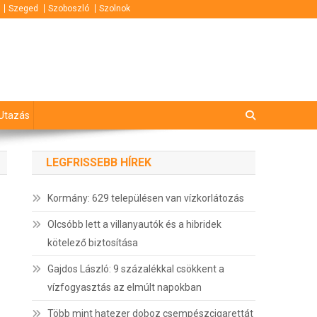
Szeged
Szoboszló
Szolnok
Utazás
LEGFRISSEBB HÍREK
Kormány: 629 településen van vízkorlátozás
Olcsóbb lett a villanyautók és a hibridek
kötelező biztosítása
Gajdos László: 9 százalékkal csökkent a
vízfogyasztás az elmúlt napokban
Több mint hatezer doboz csempészcigarettát