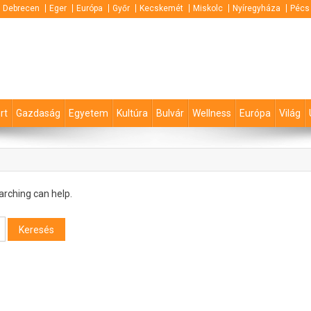
Debrecen
Eger
Európa
Győr
Kecskemét
Miskolc
Nyíregyháza
Pécs
rt
Gazdaság
Egyetem
Kultúra
Bulvár
Wellness
Európa
Világ
arching can help.