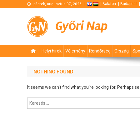
Skip
Balaton
Budapest
péntek, augusztus 07, 2026
to
content
Győri Nap
Helyi hírek
Vélemény
Rendőrség
Ország
Spo
NOTHING FOUND
It seems we can’t find what you’re looking for. Perhaps se
Keresés: