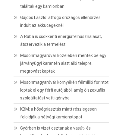
találtak egy kamionban
Gajdos László: átfogó országos ellenőrzés
indult az akkucégeknél
A Rába is csökkenti energiafelhasználását,
átszervezik a termelést
Mosonmagyaróvár közelében mentek be egy
járványügyi karantén alatt álló telepre,
megrovást kaptak
Mosonmagyaróvár környékén félmillió forintot
loptak el egy férfi autójából, amíg ő szexuális
szolgáltatást vett igénybe
KBM: a hőségriasztás miatt részlegesen
feloldják a hétvégi kamionstopot
Győrben is vizet osztanak a vasút- és