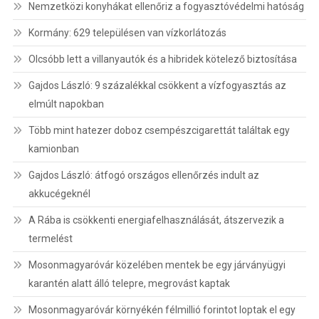
Nemzetközi konyhákat ellenőriz a fogyasztóvédelmi hatóság
Kormány: 629 településen van vízkorlátozás
Olcsóbb lett a villanyautók és a hibridek kötelező biztosítása
Gajdos László: 9 százalékkal csökkent a vízfogyasztás az
elmúlt napokban
Több mint hatezer doboz csempészcigarettát találtak egy
kamionban
Gajdos László: átfogó országos ellenőrzés indult az
akkucégeknél
A Rába is csökkenti energiafelhasználását, átszervezik a
termelést
Mosonmagyaróvár közelében mentek be egy járványügyi
karantén alatt álló telepre, megrovást kaptak
Mosonmagyaróvár környékén félmillió forintot loptak el egy