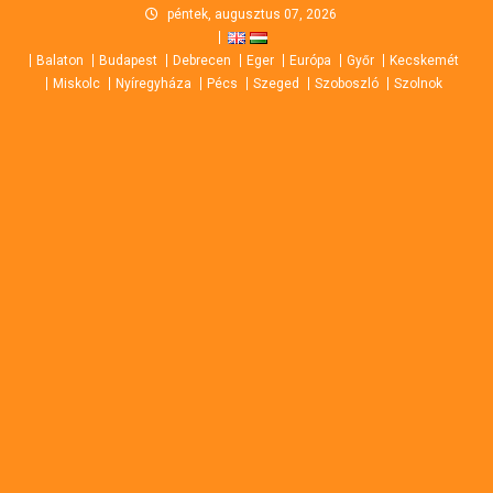
Skip
péntek, augusztus 07, 2026
to
Balaton
Budapest
Debrecen
Eger
Európa
Győr
Kecskemét
content
Miskolc
Nyíregyháza
Pécs
Szeged
Szoboszló
Szolnok