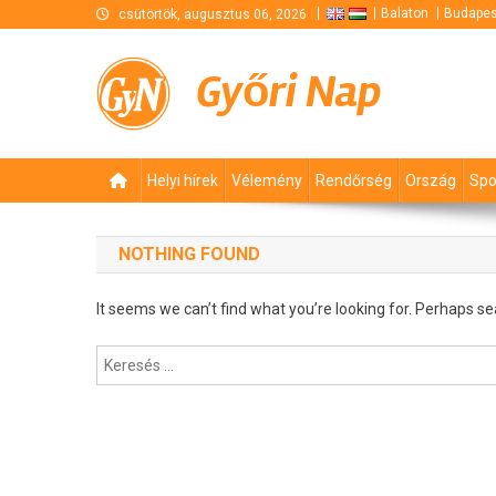
Skip
Balaton
Budapes
csütörtök, augusztus 06, 2026
to
content
Győri Nap
Helyi hírek
Vélemény
Rendőrség
Ország
Spo
NOTHING FOUND
It seems we can’t find what you’re looking for. Perhaps se
Keresés: