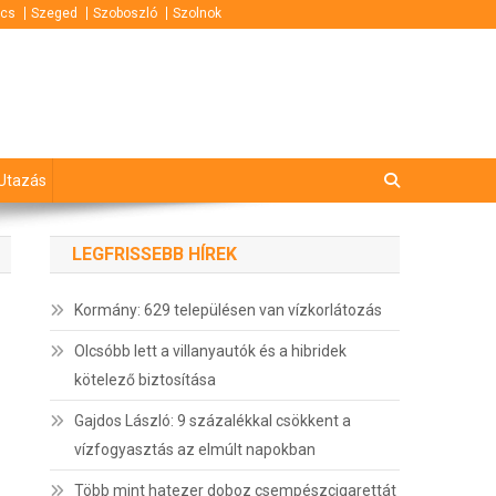
cs
Szeged
Szoboszló
Szolnok
Utazás
LEGFRISSEBB HÍREK
Kormány: 629 településen van vízkorlátozás
Olcsóbb lett a villanyautók és a hibridek
kötelező biztosítása
Gajdos László: 9 százalékkal csökkent a
vízfogyasztás az elmúlt napokban
Több mint hatezer doboz csempészcigarettát