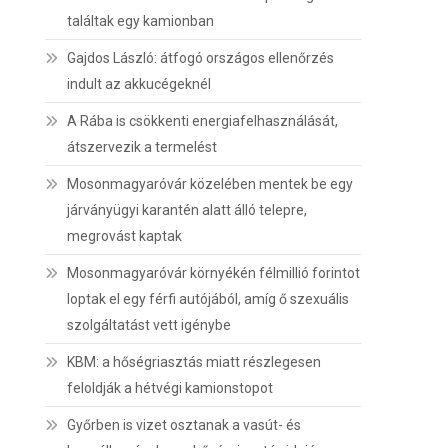
találtak egy kamionban
Gajdos László: átfogó országos ellenőrzés
indult az akkucégeknél
A Rába is csökkenti energiafelhasználását,
átszervezik a termelést
Mosonmagyaróvár közelében mentek be egy
járványügyi karantén alatt álló telepre,
megrovást kaptak
Mosonmagyaróvár környékén félmillió forintot
loptak el egy férfi autójából, amíg ő szexuális
szolgáltatást vett igénybe
KBM: a hőségriasztás miatt részlegesen
feloldják a hétvégi kamionstopot
Győrben is vizet osztanak a vasút- és