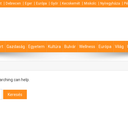
t
Debrecen
Eger
Európa
Győr
Kecskemét
Miskolc
Nyíregyháza
Pé
rt
Gazdaság
Egyetem
Kultúra
Bulvár
Wellness
Európa
Világ
arching can help.