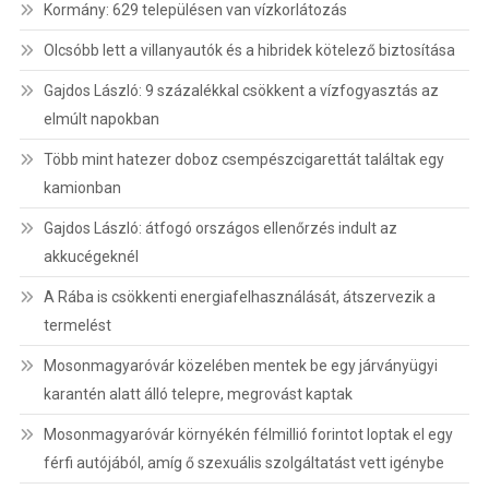
Kormány: 629 településen van vízkorlátozás
Olcsóbb lett a villanyautók és a hibridek kötelező biztosítása
Gajdos László: 9 százalékkal csökkent a vízfogyasztás az
elmúlt napokban
Több mint hatezer doboz csempészcigarettát találtak egy
kamionban
Gajdos László: átfogó országos ellenőrzés indult az
akkucégeknél
A Rába is csökkenti energiafelhasználását, átszervezik a
termelést
Mosonmagyaróvár közelében mentek be egy járványügyi
karantén alatt álló telepre, megrovást kaptak
Mosonmagyaróvár környékén félmillió forintot loptak el egy
férfi autójából, amíg ő szexuális szolgáltatást vett igénybe