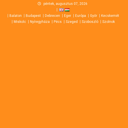
Skip
péntek, augusztus 07, 2026
to
Balaton
Budapest
Debrecen
Eger
Európa
Győr
Kecskemét
content
Miskolc
Nyíregyháza
Pécs
Szeged
Szoboszló
Szolnok